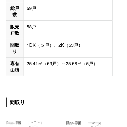
総戸
59戸
数
販売
58戸
戸数
間取
1DK（５戸）、2K（53戸）
り
専有
25.41㎡（53戸）～25.58㎡（5戸）
面積
間取り