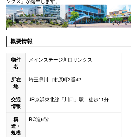
ンクス」が誕生します。
概要情報
物件
メインステージ川口リンクス
名
所在
埼玉県川口市原町3番42
地
交通
JR京浜東北線「川口」駅 徒歩11分
情報
構
RC造6階
造・
規模